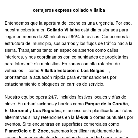
cerrajeros express collado villalba
Entendemos que la apertura del coche es una urgencia. Por eso,
nuestra cobertura en
Collado Villalba
está dimensionada para
llegar en menos de 30 minutos al 90% de avisos. Conocemos la
estructura del municipio, sus barrios y los flujos de tráfico hacia la
sierra. Trabajamos tanto en espacios abiertos como calles
interiores, y nos coordinamos con comunidades de propietarios
para intervenir sin molestias. En zonas con alta rotación de
vehículos —como
Villalba Estación
o
Los Belgas
—,
priorizamos la actuación rápida para evitar sanciones por
estacionamiento o bloqueos en carriles de servicio.
Nuestro equipo opera 24/7, incluidos festivos locales y días de
nieve. En urbanizaciones y barrios como
Parque de la Coruña
,
El Gorronal
y
Los Negrales
, el acceso está planificado por rutas
alternativas si hay retenciones en la
M-608
o cortes puntuales por
eventos. Si te encuentras en superficies comerciales como
PlanetOcio
o
El Zoco
, sabemos identificar rápidamente las
zonas de aparcamiento y los puntos de seguridad para trabajar