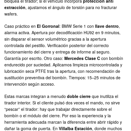
bloquea el tirador; si el vehículo incorpora
protección anti
extracción
, ajustamos el ángulo de torsión para no fracturar
wafers.
Caso práctico en
El Gorronal
: BMW Serie 1 con
llave dentro
,
alarma activa. Apertura por decodificación HU92 en 9 minutos,
sin disparar el sensor volumétrico gracias a la apertura
controlada del pestillo. Verificación posterior del correcto
funcionamiento del cierre y entrega de informe al seguro.
Garantía por escrito. Otro caso:
Mercedes Clase C
con bombín
endurecido por suciedad. Aplicamos limpieza microcontrolada y
lubricación seca PTFE tras la apertura, con recomendación de
sustitución preventiva del bombín. Tiempos: 15–25 minutos de
intervención según acceso.
Estas marcas integran a menudo
doble cierre
que inutiliza el
tirador interior. Si el cliente pulsó dos veces el mando, no sirve
“pescar” el tirador: hay que trabajar directamente sobre el
bombín o el módulo del cierre. Por eso la experiencia y la
herramienta adecuada marcan la diferencia entre abrir rápido y
dañar la goma de puerta. En
Villalba Estación
, donde muchos