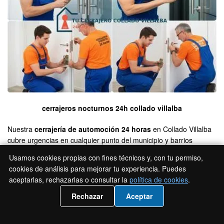
cerrajeros nocturnos 24h collado villalba
Nuestra
cerrajería de automoción 24 horas
en Collado Villalba
cubre urgencias en cualquier punto del municipio y barrios
limítrofes. Atendemos llamadas nocturnas en
Villalba Estación
Usamos cookies propias con fines técnicos y, con tu permiso,
tras el último tren, avisos matinales en
Parque de la Coruña
y
cookies de análisis para mejorar tu experiencia. Puedes
desplazamientos a viviendas unifamiliares en
Los Negrales
.
aceptarlas, rechazarlas o consultar la
política de cookies
.
Operamos bajo protocolos de seguridad, legalidad y trazabilidad:
📲 Llámanos 919932736
cada intervención queda registrada con hora, lugar, vehículo y
Rechazar
Aceptar
técnico asignado.