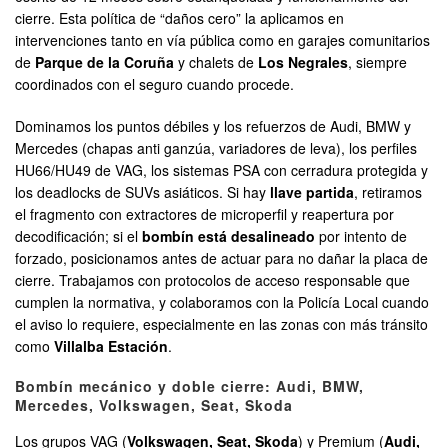
cierre. Esta política de “daños cero” la aplicamos en
intervenciones tanto en vía pública como en garajes comunitarios
de
Parque de la Coruña
y chalets de
Los Negrales
, siempre
coordinados con el seguro cuando procede.
Dominamos los puntos débiles y los refuerzos de Audi, BMW y
Mercedes (chapas anti ganzúa, variadores de leva), los perfiles
HU66/HU49 de VAG, los sistemas PSA con cerradura protegida y
los deadlocks de SUVs asiáticos. Si hay
llave partida
, retiramos
el fragmento con extractores de microperfil y reapertura por
decodificación; si el
bombín está desalineado
por intento de
forzado, posicionamos antes de actuar para no dañar la placa de
cierre. Trabajamos con protocolos de acceso responsable que
cumplen la normativa, y colaboramos con la Policía Local cuando
el aviso lo requiere, especialmente en las zonas con más tránsito
como
Villalba Estación
.
Bombín mecánico y doble cierre: Audi, BMW,
Mercedes, Volkswagen, Seat, Skoda
Los grupos VAG (
Volkswagen, Seat, Skoda
) y Premium (
Audi,