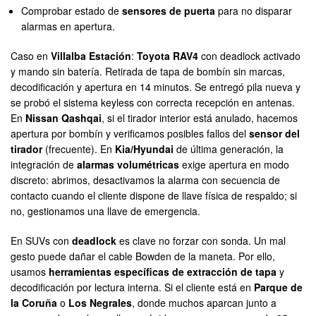
Comprobar estado de
sensores de puerta
para no disparar
alarmas en apertura.
Caso en
Villalba Estación
:
Toyota RAV4
con deadlock activado
y mando sin batería. Retirada de tapa de bombín sin marcas,
decodificación y apertura en 14 minutos. Se entregó pila nueva y
se probó el sistema keyless con correcta recepción en antenas.
En
Nissan Qashqai
, si el tirador interior está anulado, hacemos
apertura por bombín y verificamos posibles fallos del
sensor del
tirador
(frecuente). En
Kia/Hyundai
de última generación, la
integración de
alarmas volumétricas
exige apertura en modo
discreto: abrimos, desactivamos la alarma con secuencia de
contacto cuando el cliente dispone de llave física de respaldo; si
no, gestionamos una llave de emergencia.
En SUVs con
deadlock
es clave no forzar con sonda. Un mal
gesto puede dañar el cable Bowden de la maneta. Por ello,
usamos
herramientas específicas de extracción de tapa
y
decodificación por lectura interna. Si el cliente está en
Parque de
la Coruña
o
Los Negrales
, donde muchos aparcan junto a