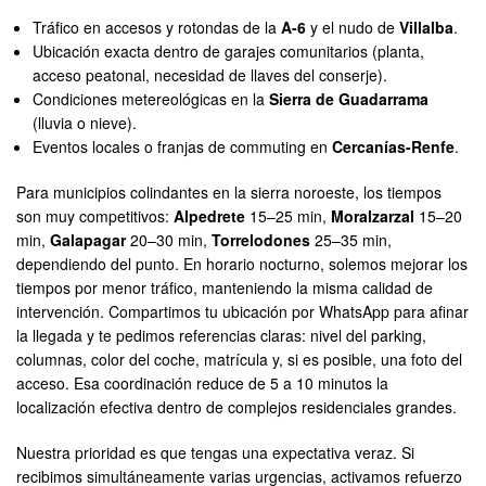
Tráfico en accesos y rotondas de la
A-6
y el nudo de
Villalba
.
Ubicación exacta dentro de garajes comunitarios (planta,
acceso peatonal, necesidad de llaves del conserje).
Condiciones metereológicas en la
Sierra de Guadarrama
(lluvia o nieve).
Eventos locales o franjas de commuting en
Cercanías-Renfe
.
Para municipios colindantes en la sierra noroeste, los tiempos
son muy competitivos:
Alpedrete
15–25 min,
Moralzarzal
15–20
min,
Galapagar
20–30 min,
Torrelodones
25–35 min,
dependiendo del punto. En horario nocturno, solemos mejorar los
tiempos por menor tráfico, manteniendo la misma calidad de
intervención. Compartimos tu ubicación por WhatsApp para afinar
la llegada y te pedimos referencias claras: nivel del parking,
columnas, color del coche, matrícula y, si es posible, una foto del
acceso. Esa coordinación reduce de 5 a 10 minutos la
localización efectiva dentro de complejos residenciales grandes.
Nuestra prioridad es que tengas una expectativa veraz. Si
recibimos simultáneamente varias urgencias, activamos refuerzo