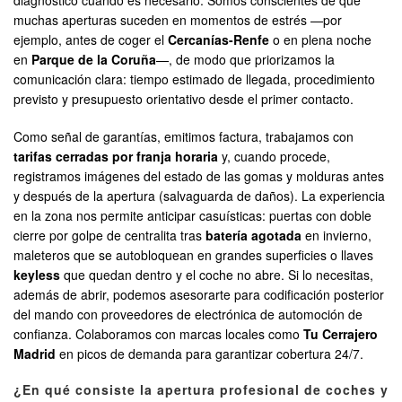
diagnóstico cuando es necesario. Somos conscientes de que
muchas aperturas suceden en momentos de estrés —por
ejemplo, antes de coger el
Cercanías-Renfe
o en plena noche
en
Parque de la Coruña
—, de modo que priorizamos la
comunicación clara: tiempo estimado de llegada, procedimiento
previsto y presupuesto orientativo desde el primer contacto.
Como señal de garantías, emitimos factura, trabajamos con
tarifas cerradas por franja horaria
y, cuando procede,
registramos imágenes del estado de las gomas y molduras antes
y después de la apertura (salvaguarda de daños). La experiencia
en la zona nos permite anticipar casuísticas: puertas con doble
cierre por golpe de centralita tras
batería agotada
en invierno,
maleteros que se autobloquean en grandes superficies o llaves
keyless
que quedan dentro y el coche no abre. Si lo necesitas,
además de abrir, podemos asesorarte para codificación posterior
del mando con proveedores de electrónica de automoción de
confianza. Colaboramos con marcas locales como
Tu Cerrajero
Madrid
en picos de demanda para garantizar cobertura 24/7.
¿En qué consiste la apertura profesional de coches y