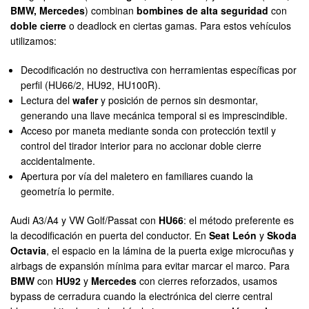
BMW, Mercedes
) combinan
bombines de alta seguridad
con
doble cierre
o deadlock en ciertas gamas. Para estos vehículos
utilizamos:
Decodificación no destructiva con herramientas específicas por
perfil (HU66/2, HU92, HU100R).
Lectura del
wafer
y posición de pernos sin desmontar,
generando una llave mecánica temporal si es imprescindible.
Acceso por maneta mediante sonda con protección textil y
control del tirador interior para no accionar doble cierre
accidentalmente.
Apertura por vía del maletero en familiares cuando la
geometría lo permite.
Audi A3/A4 y VW Golf/Passat con
HU66
: el método preferente es
la decodificación en puerta del conductor. En
Seat León
y
Skoda
Octavia
, el espacio en la lámina de la puerta exige microcuñas y
airbags de expansión mínima para evitar marcar el marco. Para
BMW
con
HU92
y
Mercedes
con cierres reforzados, usamos
bypass de cerradura cuando la electrónica del cierre central