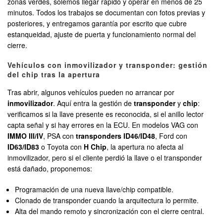
zonas verdes, solemos llegar rápido y operar en menos de 25
minutos. Todos los trabajos se documentan con fotos previas y
posteriores, y entregamos garantía por escrito que cubre
estanqueidad, ajuste de puerta y funcionamiento normal del
cierre.
Vehículos con inmovilizador y transponder: gestión
del chip tras la apertura
Tras abrir, algunos vehículos pueden no arrancar por
inmovilizador
. Aquí entra la gestión de
transponder
y
chip
:
verificamos si la llave presente es reconocida, si el anillo lector
capta señal y si hay errores en la ECU. En modelos VAG con
IMMO III/IV
, PSA con
transponders ID46/ID48
, Ford con
ID63/ID83
o Toyota con
H Chip
, la apertura no afecta al
inmovilizador, pero si el cliente perdió la llave o el transponder
está dañado, proponemos:
Programación de una nueva llave/chip compatible.
Clonado de transponder cuando la arquitectura lo permite.
Alta del mando remoto y sincronización con el cierre central.