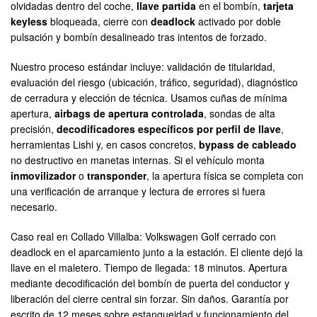
olvidadas dentro del coche,
llave partida
en el bombín,
tarjeta
keyless
bloqueada, cierre con
deadlock
activado por doble
pulsación y bombín desalineado tras intentos de forzado.
Nuestro proceso estándar incluye: validación de titularidad,
evaluación del riesgo (ubicación, tráfico, seguridad), diagnóstico
de cerradura y elección de técnica. Usamos cuñas de mínima
apertura,
airbags de apertura controlada
, sondas de alta
precisión,
decodificadores específicos por perfil de llave
,
herramientas Lishi y, en casos concretos,
bypass de cableado
no destructivo en manetas internas. Si el vehículo monta
inmovilizador
o
transponder
, la apertura física se completa con
una verificación de arranque y lectura de errores si fuera
necesario.
Caso real en Collado Villalba: Volkswagen Golf cerrado con
deadlock en el aparcamiento junto a la estación. El cliente dejó la
llave en el maletero. Tiempo de llegada: 18 minutos. Apertura
mediante decodificación del bombín de puerta del conductor y
liberación del cierre central sin forzar. Sin daños. Garantía por
escrito de 12 meses sobre estanqueidad y funcionamiento del