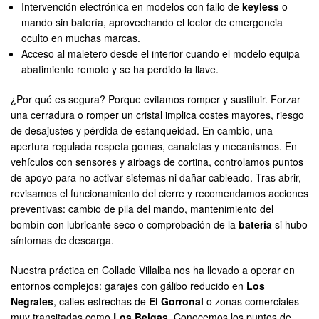
Intervención electrónica en modelos con fallo de
keyless
o
mando sin batería, aprovechando el lector de emergencia
oculto en muchas marcas.
Acceso al maletero desde el interior cuando el modelo equipa
abatimiento remoto y se ha perdido la llave.
¿Por qué es segura? Porque evitamos romper y sustituir. Forzar
una cerradura o romper un cristal implica costes mayores, riesgo
de desajustes y pérdida de estanqueidad. En cambio, una
apertura regulada respeta gomas, canaletas y mecanismos. En
vehículos con sensores y airbags de cortina, controlamos puntos
de apoyo para no activar sistemas ni dañar cableado. Tras abrir,
revisamos el funcionamiento del cierre y recomendamos acciones
preventivas: cambio de pila del mando, mantenimiento del
bombín con lubricante seco o comprobación de la
batería
si hubo
síntomas de descarga.
Nuestra práctica en Collado Villalba nos ha llevado a operar en
entornos complejos: garajes con gálibo reducido en
Los
Negrales
, calles estrechas de
El Gorronal
o zonas comerciales
muy transitadas como
Los Belgas
. Conocemos los puntos de