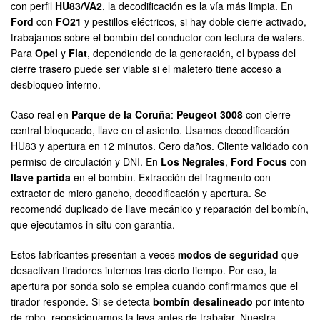
con perfil
HU83/VA2
, la decodificación es la vía más limpia. En
Ford
con
FO21
y pestillos eléctricos, si hay doble cierre activado,
trabajamos sobre el bombín del conductor con lectura de wafers.
Para
Opel
y
Fiat
, dependiendo de la generación, el bypass del
cierre trasero puede ser viable si el maletero tiene acceso a
desbloqueo interno.
Caso real en
Parque de la Coruña
:
Peugeot 3008
con cierre
central bloqueado, llave en el asiento. Usamos decodificación
HU83 y apertura en 12 minutos. Cero daños. Cliente validado con
permiso de circulación y DNI. En
Los Negrales
,
Ford Focus
con
llave partida
en el bombín. Extracción del fragmento con
extractor de micro gancho, decodificación y apertura. Se
recomendó duplicado de llave mecánico y reparación del bombín,
que ejecutamos in situ con garantía.
Estos fabricantes presentan a veces
modos de seguridad
que
desactivan tiradores internos tras cierto tiempo. Por eso, la
apertura por sonda solo se emplea cuando confirmamos que el
tirador responde. Si se detecta
bombín desalineado
por intento
de robo, reposicionamos la leva antes de trabajar. Nuestra