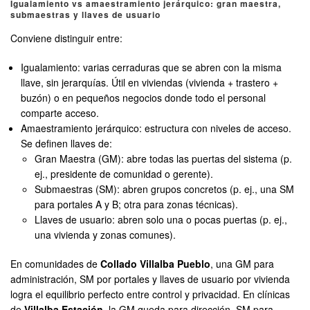
Igualamiento vs amaestramiento jerárquico: gran maestra,
submaestras y llaves de usuario
Conviene distinguir entre:
Igualamiento: varias cerraduras que se abren con la misma
llave, sin jerarquías. Útil en viviendas (vivienda + trastero +
buzón) o en pequeños negocios donde todo el personal
comparte acceso.
Amaestramiento jerárquico: estructura con niveles de acceso.
Se definen llaves de:
Gran Maestra (GM): abre todas las puertas del sistema (p.
ej., presidente de comunidad o gerente).
Submaestras (SM): abren grupos concretos (p. ej., una SM
para portales A y B; otra para zonas técnicas).
Llaves de usuario: abren solo una o pocas puertas (p. ej.,
una vivienda y zonas comunes).
En comunidades de
Collado Villalba Pueblo
, una GM para
administración, SM por portales y llaves de usuario por vivienda
logra el equilibrio perfecto entre control y privacidad. En clínicas
de
Villalba Estación
, la GM queda para dirección, SM para