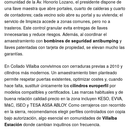
comunidad de la Av. Honorio Lozano, el presidente dispone de
una llave maestra que abre portales, cuarto de calderas y cuarto
de contadores; cada vecino solo abre su portal y su vivienda; el
servicio de limpieza accede a zonas comunes, pero no a
trasteros. Este control granular evita entregas de llaves
innecesarias y reduce riesgos. Además, al coordinar el
amaestramiento con
bombines de seguridad antibumping
y
llaves patentadas con tarjeta de propiedad, se elevan mucho las
garantías.
En Collado Villalba convivimos con cerraduras previas a 2010 y
cilindros más modernos. Un amaestramiento bien planteado
permite respetar puertas existentes, optimizar costes y, cuando
hace falta, sustituir únicamente los
cilindros europerfil
por
modelos compatibles y certificados. Las marcas habituales y de
buena relación calidad-precio en la zona incluyen KESO, EVVA,
M&C, ISEO y TESA ASSA ABLOY. Como cerrajeros con recorrido
en la sierra, recomendamos elegir perfiles controlados con copia
bajo autorización, algo esencial en comunidades de
Villalba
Estación
donde cambian inquilinos con frecuencia.