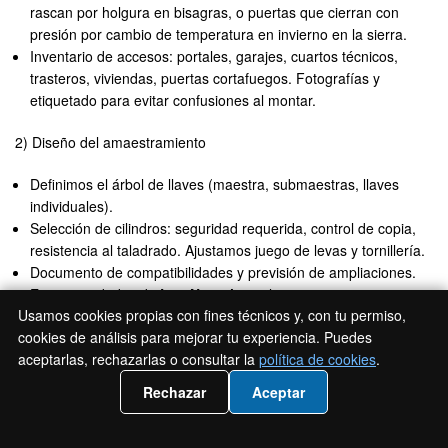
rascan por holgura en bisagras, o puertas que cierran con
presión por cambio de temperatura en invierno en la sierra.
Inventario de accesos: portales, garajes, cuartos técnicos,
trasteros, viviendas, puertas cortafuegos. Fotografías y
etiquetado para evitar confusiones al montar.
2) Diseño del amaestramiento
Definimos el árbol de llaves (maestra, submaestras, llaves
individuales).
Selección de cilindros: seguridad requerida, control de copia,
resistencia al taladrado. Ajustamos juego de levas y tornillería.
Documento de compatibilidades y previsión de ampliaciones.
En comunidades de
Los Negrales
solemos prever +10%
Usamos cookies propias con fines técnicos y, con tu permiso,
cilindros futuros.
cookies de análisis para mejorar tu experiencia. Puedes
3) Instalación y pruebas
aceptarlas, rechazarlas o consultar la
política de cookies
.
📲 Llámanos 919932736
Rechazar
Aceptar
Retirada de cilindros antiguos y montaje con plantilla de par
para no dañar el mecanismo. Solventamos incidencias típicas:
destornillador pasado en tornillo M5, o escudo que aprieta el